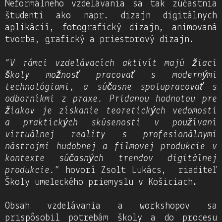
Neformálneho vzdelávania sa tak zúčastnia
študenti ako napr. dizajn digitálnych
aplikácií, fotografický dizajn, animovaná
tvorba, grafický a priestorový dizajn.
“V rámci vzdelávacích aktivít majú žiaci
školy možnosť pracovať s modernými
technológiami, a súčasne spolupracovať s
odborníkmi z praxe. Pridanou hodnotou pre
žiakov je získanie teoretických vedomosti
a praktických skúsenosti v používaní
virtuálnej reality s profesionálnymi
nástrojmi hudobnej a filmovej produkcie v
kontexte súčasných trendov digitálnej
produkcie.”
hovorí Zsolt Lukács, riaditeľ
Školy umeleckého priemyslu v Košiciach.
Obsah vzdelávania a workshopov sa
prispôsobil potrebám školy a do procesu