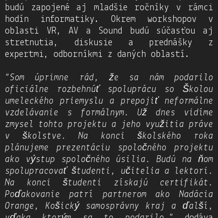
budú zapojené aj mladšie ročníky v rámci
hodín informatiky. Okrem workshopov v
oblasti VR, AV a Sound budú súčasťou aj
stretnutia, diskusie a prednášky z
expertmi, odborníkmi z daných oblastí.
“Som úprimne rád, že sa nám podarilo
oficiálne rozbehnúť spoluprácu so Školou
umeleckého priemyslu a prepojiť neformálne
vzdelávanie s formálnym. Už dnes vidíme
zmysel tohto projektu a jeho využitia práve
v školstve. Na konci školského roka
plánujeme prezentáciu spoločného projektu
ako výstup spoločného úsilia. Budú na ňom
spolupracovať študenti, učitelia a lektori.
Na konci študenti získajú certifikát.
Poďakovanie patrí partnerom ako Nadácia
Orange, Košický samosprávny kraj a ďalší,