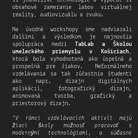
si jednotlivé technológie a vypočuť si
obsahové zameranie labov virtuálnej
reality, audiovizuálu a zvuku.
Na úvodné workshopy sme nadviazali
ďalšími a výsledkom je najnovšia
spolupráca medzi
TabLab a Školou
umeleckého priemyslu v Košiciach
,
ktorá bola vyhodnotená ako úspešná a
prospešná pre žiakov. Neformálneho
vzdelávania sa tak zúčastnia študenti
ako napr. dizajn digitálnych
aplikácií, fotografický dizajn,
animovaná tvorba, grafický a
priestorový dizajn.
“V rámci vzdelávacích aktivít majú
žiaci školy možnosť pracovať s
modernými technológiami, a súčasne