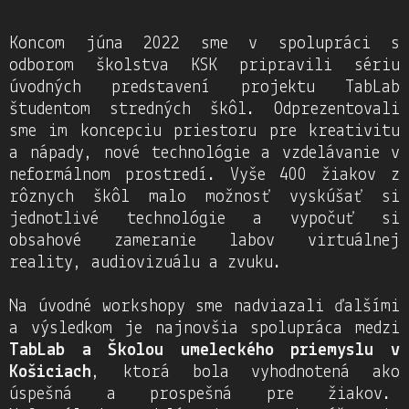
Koncom júna 2022 sme v spolupráci s
odborom školstva KSK pripravili sériu
úvodných predstavení projektu TabLab
študentom stredných škôl. Odprezentovali
sme im koncepciu priestoru pre kreativitu
a nápady, nové technológie a vzdelávanie v
neformálnom prostredí. Vyše 400 žiakov z
rôznych škôl malo možnosť vyskúšať si
jednotlivé technológie a vypočuť si
obsahové zameranie labov virtuálnej
reality, audiovizuálu a zvuku.
Na úvodné workshopy sme nadviazali ďalšími
a výsledkom je najnovšia spolupráca medzi
TabLab a Školou umeleckého priemyslu v
Košiciach
, ktorá bola vyhodnotená ako
úspešná a prospešná pre žiakov.