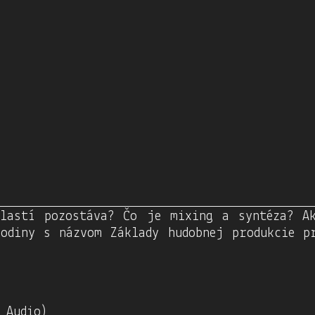
kcie & podcasting
lastí pozostáva? Čo je mixing a syntéza? A
odiny s názvom Základy hudobnej produkcie pr
 Audio)