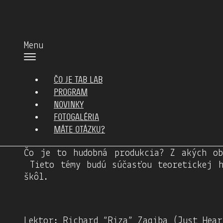
Menu
ČO JE TAB LAB
Workshop
PROGRAM
Základy hudobnej produ
NOVINKY
FOTOGALÉRIA
máj 2025
MÁTE OTÁZKU?
Čo je to hudobná produkcia? Z akých ob
Tieto témy budú súčasťou teoretickej h
škôl.
Lektor: Richard “Riza” Zagiba (Just Hear