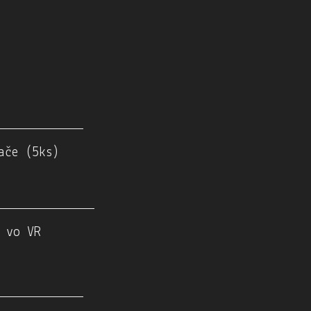
ače (5ks)
 vo VR