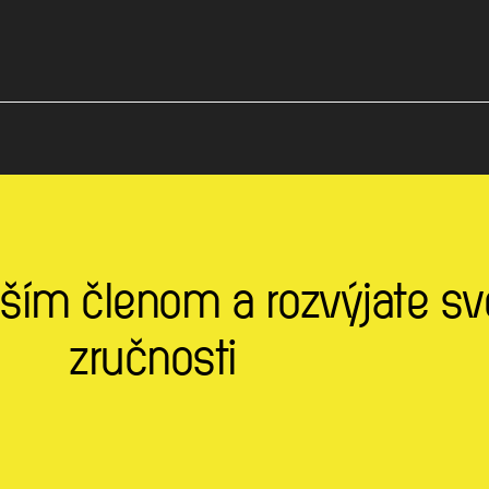
ším členom a rozvýjate sv
zručnosti